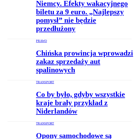
Niemcy. Efekty wakacyjnego
biletu za 9 euro. „Najlepszy
pomysł” nie będzie
przedłużony
PRAWO
Chińska prowincja wprowadzi
zakaz sprzedaży aut
spalinowych
TRANSPORT
Co by było, gdyby wszystkie
kraje brały przykład z
Niderlandów
TRANSPORT
Opony samochodowe są