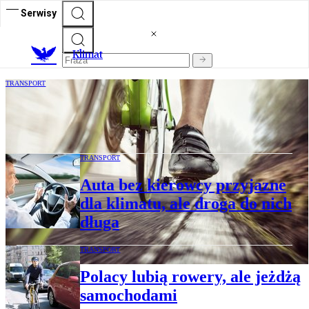
Serwisy
K
limat
TRANSPORT
Francuscy kibice jadą na mundial do
Kataru rowerami
TRANSPORT
Auta bez kierowcy przyjazne
dla klimatu, ale droga do nich
długa
TRANSPORT
Polacy lubią rowery, ale jeżdżą
samochodami