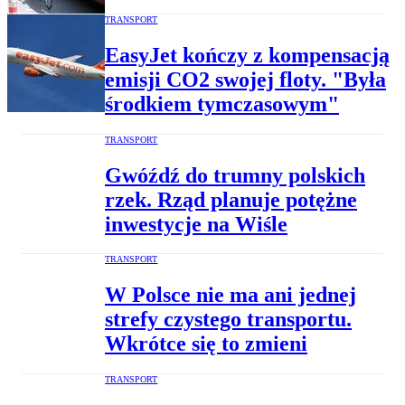
TRANSPORT
EasyJet kończy z kompensacją
emisji CO2 swojej floty. "Była
środkiem tymczasowym"
TRANSPORT
Gwóźdź do trumny polskich
rzek. Rząd planuje potężne
inwestycje na Wiśle
TRANSPORT
W Polsce nie ma ani jednej
strefy czystego transportu.
Wkrótce się to zmieni
TRANSPORT