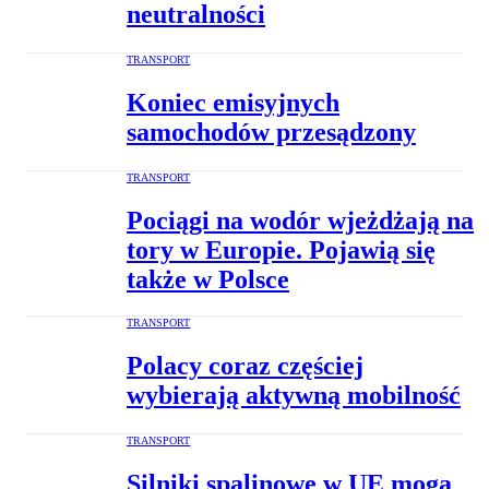
neutralności
TRANSPORT
Koniec emisyjnych
samochodów przesądzony
TRANSPORT
Pociągi na wodór wjeżdżają na
tory w Europie. Pojawią się
także w Polsce
TRANSPORT
Polacy coraz częściej
wybierają aktywną mobilność
TRANSPORT
Silniki spalinowe w UE mogą