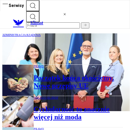
Serwisy
K
limat
ADMINISTRACJA RZĄDOWA
Są nowi wiceministrowie w resorcie
zdrowia
PRAWO
Początek końca ekościemy.
Nowe przepisy UE
WALKA O KLIMAT
Cyrkularność to znacznie
więcej niż moda
PRAWO