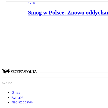
SMOG
Smog w Polsce. Znowu oddycha
KONTAKT
O nas
Kontakt
Napisz do nas