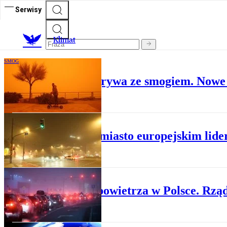
Serwisy
K
limat
SMOG
Polska znów przegrywa ze smogiem. Nowe
SMOG
Polskie miasto europejskim lid
SMOG
Jakość powietrza w Polsce. Rząd
SMOG