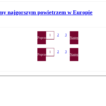
my najgorszym powietrzem w Europie
2
3
1
Poprzednia
Następna
2
3
1
Poprzednia
Następna