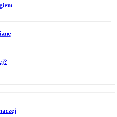
ogiem
ianę
ej?
naczej