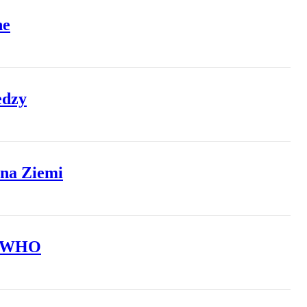
ne
edzy
 na Ziemi
my WHO