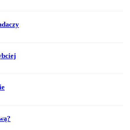
badaczy
ybciej
ie
awą?