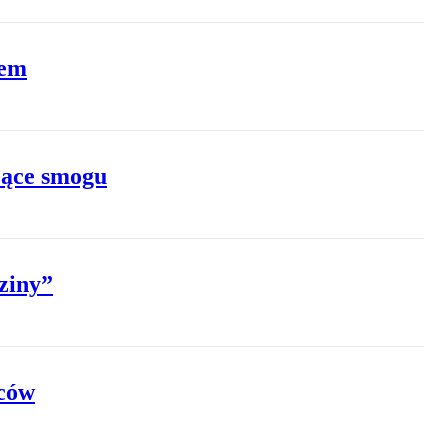
iem
zące smogu
ziny”
ńców