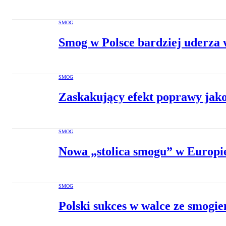
SMOG
Smog w Polsce bardziej uderza w
SMOG
Zaskakujący efekt poprawy jakoś
SMOG
Nowa „stolica smogu” w Europie.
SMOG
Polski sukces w walce ze smogi