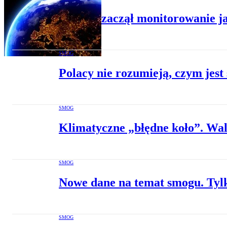
Satelita zaczął monitorowanie j
SMOG
Polacy nie rozumieją, czym jest
SMOG
Klimatyczne „błędne koło”. Wa
SMOG
Nowe dane na temat smogu. Ty
SMOG