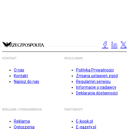
KONTAKT
REGULAMIN
O nas
Polityka Prywatności
Kontakt
Zmiana ustawień zgód
Napisz do nas
Regulamin serwisu
Informacje o nadawcy
Deklaracja dostępności
REKLAMA I PRENUMERATA
PARTNERZY
Reklama
E-kiosk.pl
Ogłoszenia
E-gazety.pl