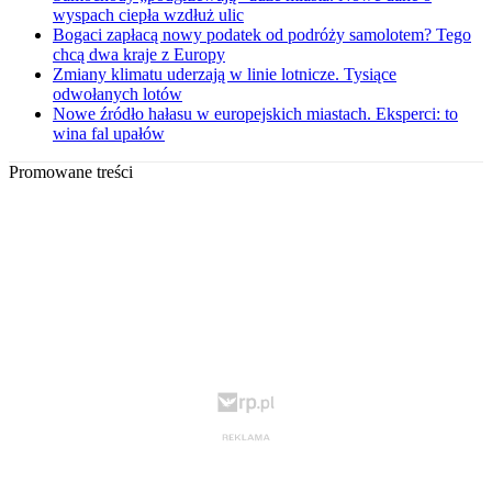
wyspach ciepła wzdłuż ulic
Bogaci zapłacą nowy podatek od podróży samolotem? Tego
chcą dwa kraje z Europy
Zmiany klimatu uderzają w linie lotnicze. Tysiące
odwołanych lotów
Nowe źródło hałasu w europejskich miastach. Eksperci: to
wina fal upałów
Promowane treści