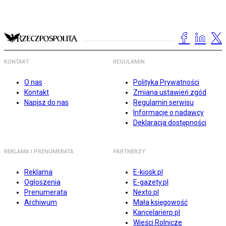
KONTAKT
REGULAMIN
O nas
Polityka Prywatności
Kontakt
Zmiana ustawień zgód
Napisz do nas
Regulamin serwisu
Informacje o nadawcy
Deklaracja dostępności
REKLAMA I PRENUMERATA
PARTNERZY
Reklama
E-kiosk.pl
Ogłoszenia
E-gazety.pl
Prenumerata
Nexto.pl
Archiwum
Mała księgowość
Kancelarierp.pl
Wieści Rolnicze