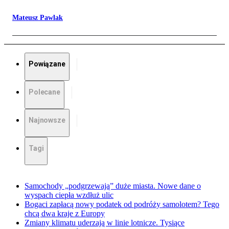
Mateusz Pawlak
Powiązane
Polecane
Najnowsze
Tagi
Samochody „podgrzewają” duże miasta. Nowe dane o
wyspach ciepła wzdłuż ulic
Bogaci zapłacą nowy podatek od podróży samolotem? Tego
chcą dwa kraje z Europy
Zmiany klimatu uderzają w linie lotnicze. Tysiące