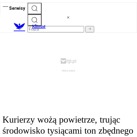
Serwisy
K
limat
Kurierzy wożą powietrze, trując
środowisko tysiącami ton zbędnego