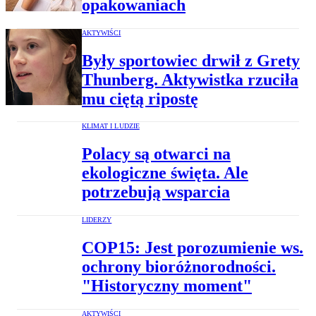
opakowaniach
AKTYWIŚCI
Były sportowiec drwił z Grety
Thunberg. Aktywistka rzuciła
mu ciętą ripostę
KLIMAT I LUDZIE
Polacy są otwarci na
ekologiczne święta. Ale
potrzebują wsparcia
LIDERZY
COP15: Jest porozumienie ws.
ochrony bioróżnorodności.
"Historyczny moment"
AKTYWIŚCI