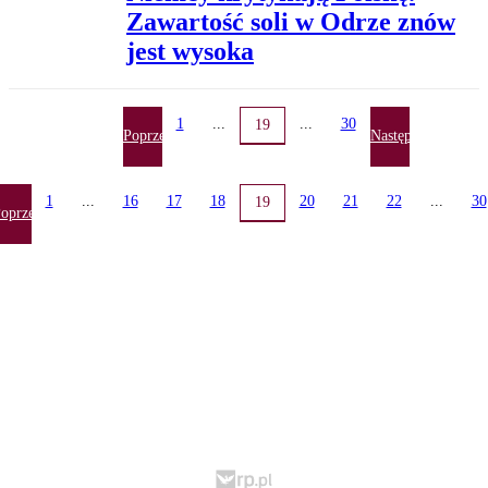
Zawartość soli w Odrze znów
jest wysoka
1
...
...
30
19
Poprzednia
Następna
1
...
16
17
18
20
21
22
...
30
19
oprzednia