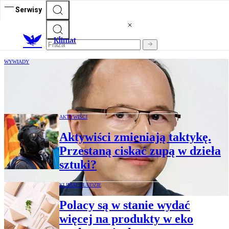
Serwisy
K
limat
WYWIADY
Damian Absalon: Zbieranie wody
deszczowej bardzo korzystne
AKTYWIŚCI
Aktywiści zmieniają taktykę.
Przestaną ciskać zupą w dzieła
sztuki?
KLIMAT I LUDZIE
Polacy są w stanie wydać
więcej na produkty w eko