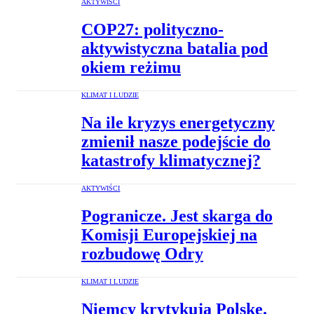
AKTYWIŚCI
COP27: polityczno-
aktywistyczna batalia pod
okiem reżimu
KLIMAT I LUDZIE
Na ile kryzys energetyczny
zmienił nasze podejście do
katastrofy klimatycznej?
AKTYWIŚCI
Pogranicze. Jest skarga do
Komisji Europejskiej na
rozbudowę Odry
KLIMAT I LUDZIE
Niemcy krytykują Polskę.