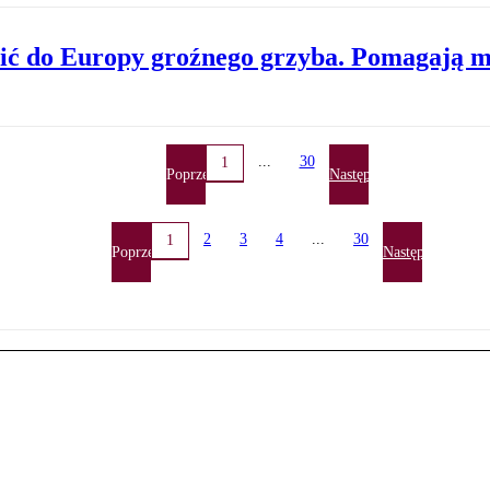
ć do Europy groźnego grzyba. Pomagają m
...
30
1
Poprzednia
Następna
2
3
4
...
30
1
Poprzednia
Następna