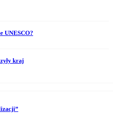
ście UNESCO?
zyły kraj
izacji”