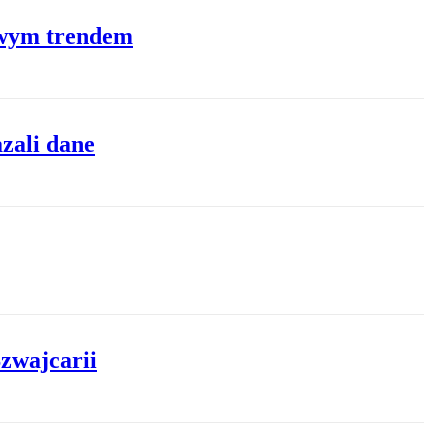
nowym trendem
azali dane
Szwajcarii