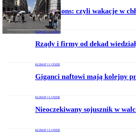
Coolcations: czyli wakacje w c
KLIMAT I LUDZIE
Rządy i firmy od dekad wiedział
KLIMAT I LUDZIE
Giganci naftowi mają kolejny pr
KLIMAT I LUDZIE
Nieoczekiwany sojusznik w walce
KLIMAT I LUDZIE