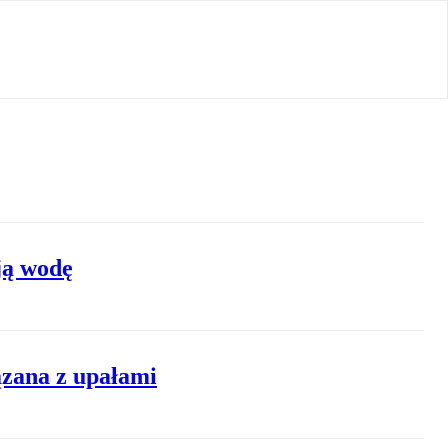
ją wodę
ązana z upałami