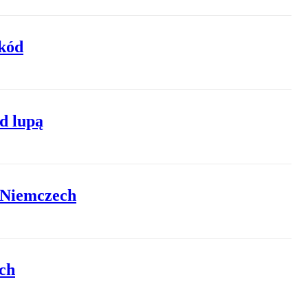
zkód
d lupą
w Niemczech
ch