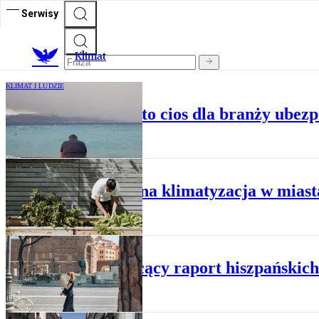
Serwisy
K
limat
KLIMAT I LUDZIE
Pożary w Europie to cios dla branży ubezp
KLIMAT I LUDZIE
Naturalna klimatyzacja w mias
KLIMAT I LUDZIE
Druzgocący raport hiszpańskich
KLIMAT I LUDZIE