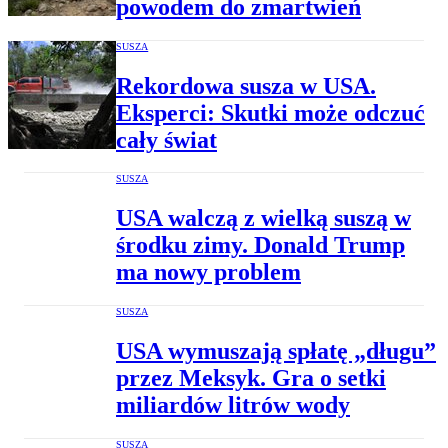
powodem do zmartwień
SUSZA
Rekordowa susza w USA.
Eksperci: Skutki może odczuć
cały świat
SUSZA
USA walczą z wielką suszą w
środku zimy. Donald Trump
ma nowy problem
SUSZA
USA wymuszają spłatę „długu”
przez Meksyk. Gra o setki
miliardów litrów wody
SUSZA