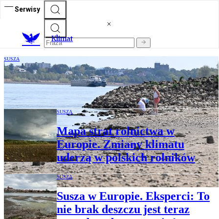
Serwisy
K
limat
SUSZA
Ren gwałtownie wysycha. Są problemy z
transportem i widmo racjonowania wody
SUSZA
Mapa strat rolnictwa w
Europie. Zmiany klimatu
uderzą w polskich rolników
SUSZA
Susza w Europie. Eksperci: To
nie brak deszczu jest teraz