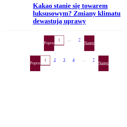
Kakao stanie się towarem
luksusowym? Zmiany klimatu
dewastują uprawy
...
7
1
Poprzednia
Następna
2
3
4
...
7
1
Poprzednia
Następna