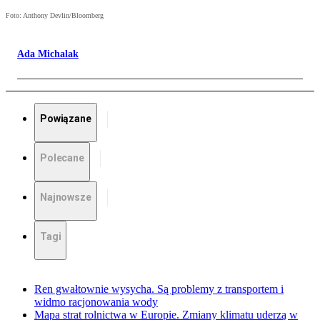
Foto: Anthony Devlin/Bloomberg
Ada Michalak
Powiązane
Polecane
Najnowsze
Tagi
Ren gwałtownie wysycha. Są problemy z transportem i
widmo racjonowania wody
Mapa strat rolnictwa w Europie. Zmiany klimatu uderzą w