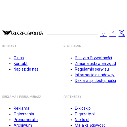
KONTAKT
REGULAMIN
O nas
Polityka Prywatności
Kontakt
Zmiana ustawień zgód
Napisz do nas
Regulamin serwisu
Informacje o nadawcy
Deklaracja dostępności
REKLAMA I PRENUMERATA
PARTNERZY
Reklama
E-kiosk.pl
Ogłoszenia
E-gazety.pl
Prenumerata
Nexto.pl
Archiwum
Mała księgowość