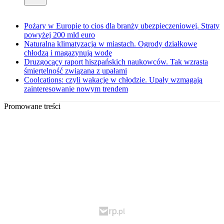
Pożary w Europie to cios dla branży ubezpieczeniowej. Straty
powyżej 200 mld euro
Naturalna klimatyzacja w miastach. Ogrody działkowe
chłodzą i magazynują wodę
Druzgocący raport hiszpańskich naukowców. Tak wzrasta
śmiertelność związana z upałami
Coolcations: czyli wakacje w chłodzie. Upały wzmagają
zainteresowanie nowym trendem
Promowane treści