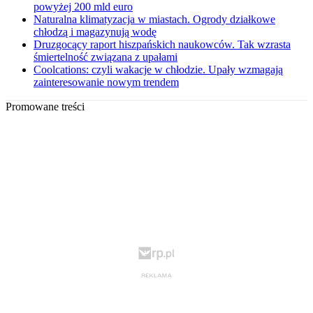
powyżej 200 mld euro
Naturalna klimatyzacja w miastach. Ogrody działkowe
chłodzą i magazynują wodę
Druzgocący raport hiszpańskich naukowców. Tak wzrasta
śmiertelność związana z upałami
Coolcations: czyli wakacje w chłodzie. Upały wzmagają
zainteresowanie nowym trendem
Promowane treści