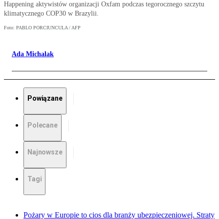
Happening aktywistów organizacji Oxfam podczas tegorocznego szczytu
klimatycznego COP30 w Brazylii.
Foto: PABLO PORCIUNCULA / AFP
Ada Michalak
Powiązane
Polecane
Najnowsze
Tagi
Pożary w Europie to cios dla branży ubezpieczeniowej. Straty