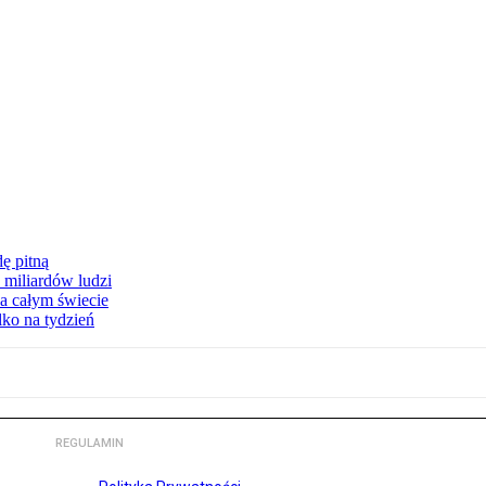
ę pitną
 miliardów ludzi
a całym świecie
lko na tydzień
REGULAMIN