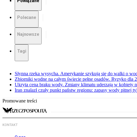
Powiązane
Polecane
Najnowsze
Tagi
Słynna rzeka wysycha. Amerykanie szykują się do walki o wod
Zbiorniki wodne na całym świecie pełne osadów. Ryzyko dla 2
Ukryta cena braku wody. Zmiany klimatu uderzają w kobiety n
Iran znalazł czuły punkt państw regionu: zapasy wody pitnej ty
Promowane treści
KONTAKT