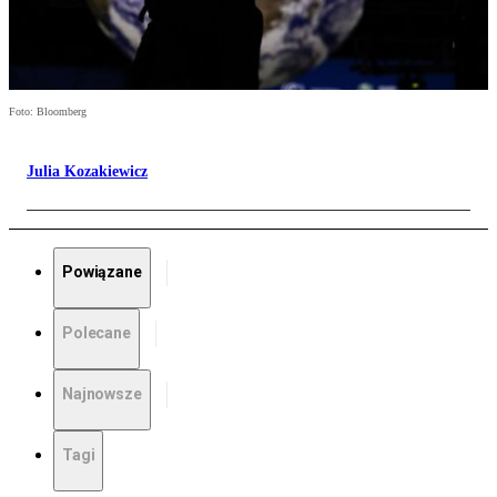
Foto: Bloomberg
Julia Kozakiewicz
Powiązane
Polecane
Najnowsze
Tagi