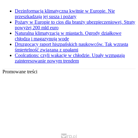
Dezinformacja klimatyczna kwitnie w Europie. Nie
przeszkadzają jej susza i pożary
Pożary w Europie to cios dla branży ubezpieczeniowej. Straty
powyżej 200 mld euro
Naturalna klimatyzacja w miastach. Ogrody działkowe
chłodzą i magazynują wodę
Druzgocący raport hiszpańskich naukowców. Tak wzrasta
śmiertelność związana z upałami
Coolcations: czyli wakacje w chłodzie. Upały wzmagają
zainteresowanie nowym trendem
Promowane treści