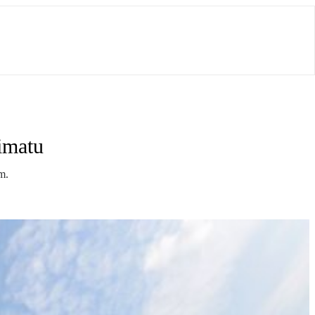
limatu
m.