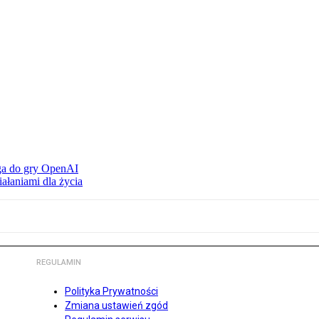
ąga do gry OpenAI
ałaniami dla życia
REGULAMIN
Polityka Prywatności
Zmiana ustawień zgód