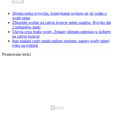
Słynna rzeka wysycha. Amerykanie szykują się do walki o
wodę pitną
Zbiorniki wodne na całym świecie pełne osadów. Ryzyko dla
2 miliardów ludzi
Ukryta cena braku wody. Zmiany klimatu uderzają w kobiety
na całym świecie
Iran znalazł czuły punkt państw regionu: zapasy wody pitnej
tylko na tydzień
Promowane treści