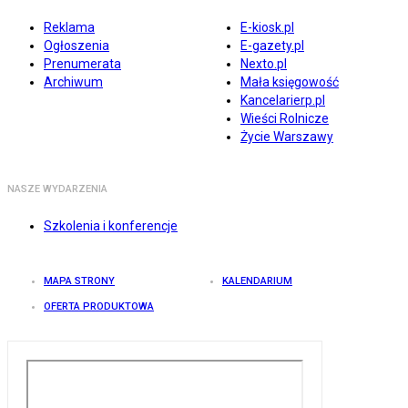
Reklama
E-kiosk.pl
Ogłoszenia
E-gazety.pl
Prenumerata
Nexto.pl
Archiwum
Mała księgowość
Kancelarierp.pl
Wieści Rolnicze
Życie Warszawy
NASZE WYDARZENIA
Szkolenia i konferencje
MAPA STRONY
KALENDARIUM
OFERTA PRODUKTOWA