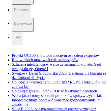
Polecane
Najnowsze
Tagi
Projekt UC100 znów pod mocnym ostrzałem ekspertów
Rok wielkich możliwości dla samorządów
Sztuczna inteligencja w walce ze zmianami klimatu. Seul
wciąga do gry OpenAI
Światowy Dzień Środowiska 2026. Działania dla klimatu są
działaniami dla życia
Co robić z wyrzucanymi ubraniami? ROP dla tekstyliów już
za dwa lata
Co dalej z górami ubrań? ROP w tekstyliach nadchodzi
Woda jako istotny składnik produktów spożywczych. Jak
innowacje mogą poprawić właściwe gospodarowanie jej
zasobami?
SILAB 2026: Nie ma transformacji energetycznej bez