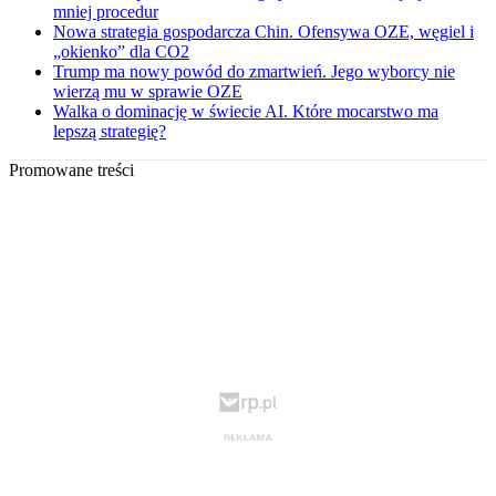
mniej procedur
Nowa strategia gospodarcza Chin. Ofensywa OZE, węgiel i
„okienko” dla CO2
Trump ma nowy powód do zmartwień. Jego wyborcy nie
wierzą mu w sprawie OZE
Walka o dominację w świecie AI. Które mocarstwo ma
lepszą strategię?
Promowane treści