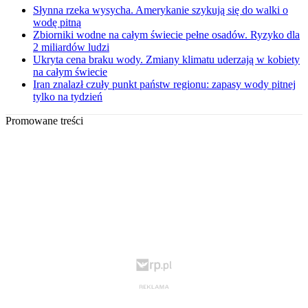
Słynna rzeka wysycha. Amerykanie szykują się do walki o
wodę pitną
Zbiorniki wodne na całym świecie pełne osadów. Ryzyko dla
2 miliardów ludzi
Ukryta cena braku wody. Zmiany klimatu uderzają w kobiety
na całym świecie
Iran znalazł czuły punkt państw regionu: zapasy wody pitnej
tylko na tydzień
Promowane treści