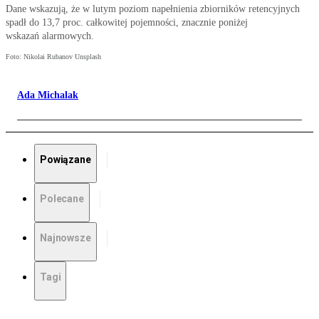
Dane wskazują, że w lutym poziom napełnienia zbiorników retencyjnych
spadł do 13,7 proc. całkowitej pojemności, znacznie poniżej
wskazań alarmowych.
Foto: Nikolai Rubanov Unsplash
Ada Michalak
Powiązane
Polecane
Najnowsze
Tagi