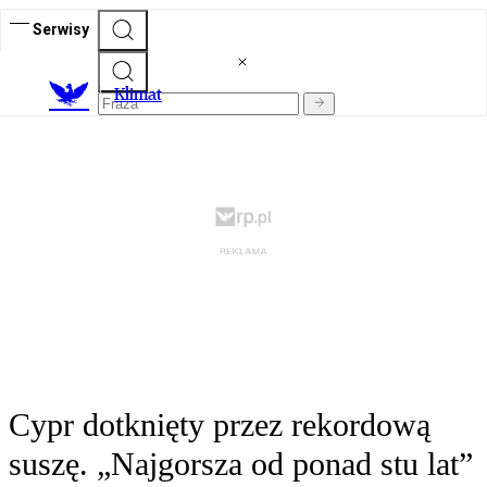
Serwisy
K
limat
Cypr dotknięty przez rekordową
suszę. „Najgorsza od ponad stu lat”