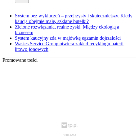
System bez wykluczeń – przejrzysty i skuteczniejszy. Kiedy
kaucja obejmie małe, szklane butelki?
Zielone rozwiązania, realne zyski. Między ekologią a
biznesem
System kaucyjny zda w majówkę egzamin dojrzałości
Wastes Service Group otwiera zakład recyklingu baterii
litowo-jonowych
Promowane treści