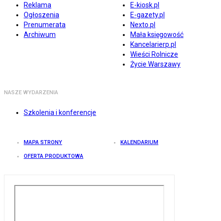
Reklama
E-kiosk.pl
Ogłoszenia
E-gazety.pl
Prenumerata
Nexto.pl
Archiwum
Mała księgowość
Kancelarierp.pl
Wieści Rolnicze
Życie Warszawy
NASZE WYDARZENIA
Szkolenia i konferencje
MAPA STRONY
KALENDARIUM
OFERTA PRODUKTOWA