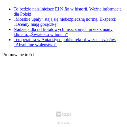
To będzie najsilniejsze El Niño w historii. Ważna informacja
dla Polski
„Morskie upały” stają się niebezpieczną normą. Eksperci:
„Oceany mają gorączkę”
Nadzieja dla raf koralowych niszczonych przez zmiany
klimatu. „Światełko w tunelu”
Temperatura w Antarktyce pobiła rekord wszech czasów.
"Absolutne szaleństwo"
Promowane treści