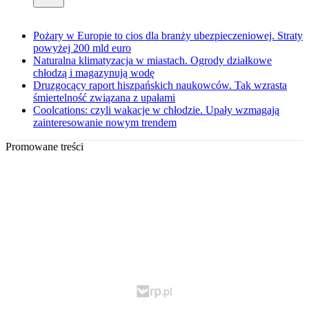
Pożary w Europie to cios dla branży ubezpieczeniowej. Straty
powyżej 200 mld euro
Naturalna klimatyzacja w miastach. Ogrody działkowe
chłodzą i magazynują wodę
Druzgocący raport hiszpańskich naukowców. Tak wzrasta
śmiertelność związana z upałami
Coolcations: czyli wakacje w chłodzie. Upały wzmagają
zainteresowanie nowym trendem
Promowane treści