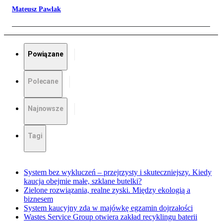
Mateusz Pawlak
Powiązane
Polecane
Najnowsze
Tagi
System bez wykluczeń – przejrzysty i skuteczniejszy. Kiedy
kaucja obejmie małe, szklane butelki?
Zielone rozwiązania, realne zyski. Między ekologią a
biznesem
System kaucyjny zda w majówkę egzamin dojrzałości
Wastes Service Group otwiera zakład recyklingu baterii