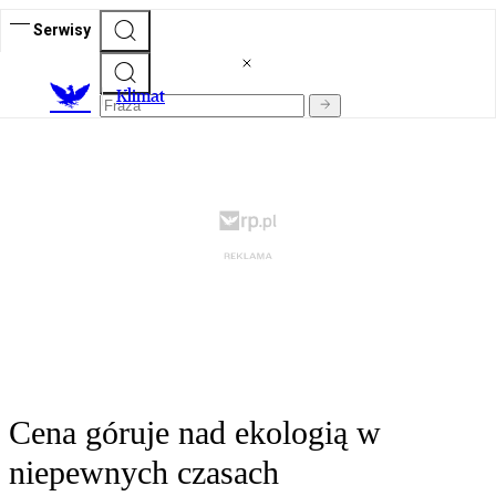
Serwisy
K
limat
Cena góruje nad ekologią w
niepewnych czasach