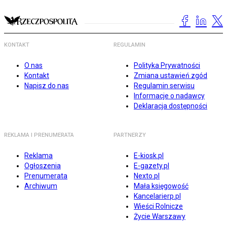
KONTAKT
REGULAMIN
O nas
Polityka Prywatności
Kontakt
Zmiana ustawień zgód
Napisz do nas
Regulamin serwisu
Informacje o nadawcy
Deklaracja dostępności
REKLAMA I PRENUMERATA
PARTNERZY
Reklama
E-kiosk.pl
Ogłoszenia
E-gazety.pl
Prenumerata
Nexto.pl
Archiwum
Mała księgowość
Kancelarierp.pl
Wieści Rolnicze
Życie Warszawy