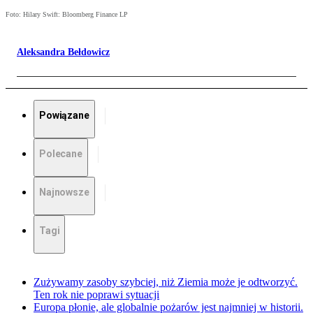
Foto: Hilary Swift: Bloomberg Finance LP
Aleksandra Bełdowicz
Powiązane
Polecane
Najnowsze
Tagi
Zużywamy zasoby szybciej, niż Ziemia może je odtworzyć.
Ten rok nie poprawi sytuacji
Europa płonie, ale globalnie pożarów jest najmniej w historii.