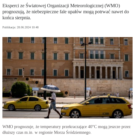
Eksperci ze Światowej Organizacji Meteorologicznej (WMO)
prognozują, że niebezpieczne fale upałów mogą potrwać nawet do
końca sierpnia.
Publikacja:
28.06.2024 10:48
WMO prognozuje, że temperatury przekraczające 40°C mogą jeszcze przez
dłuższy czas m.in. w regionie Morza Śródziemnego.