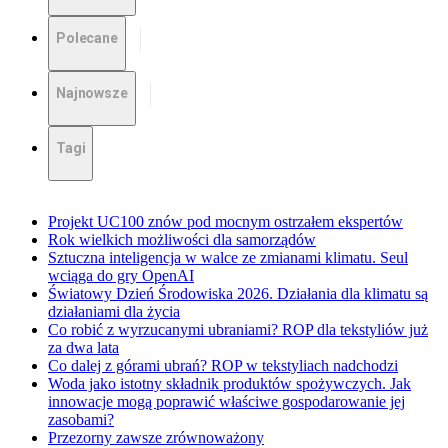
Polecane
Najnowsze
Tagi
Projekt UC100 znów pod mocnym ostrzałem ekspertów
Rok wielkich możliwości dla samorządów
Sztuczna inteligencja w walce ze zmianami klimatu. Seul
wciąga do gry OpenAI
Światowy Dzień Środowiska 2026. Działania dla klimatu są
działaniami dla życia
Co robić z wyrzucanymi ubraniami? ROP dla tekstyliów już
za dwa lata
Co dalej z górami ubrań? ROP w tekstyliach nadchodzi
Woda jako istotny składnik produktów spożywczych. Jak
innowacje mogą poprawić właściwe gospodarowanie jej
zasobami?
Przezorny zawsze zrównoważony