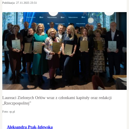
Publikacja:
27.11.2025 23:51
Laureaci Zielonych Orłów wraz z członkami kapituły oraz redakcji
„Rzeczpospolitej”
Foto: rp.pl
Aleksandra Ptak-Iglewska