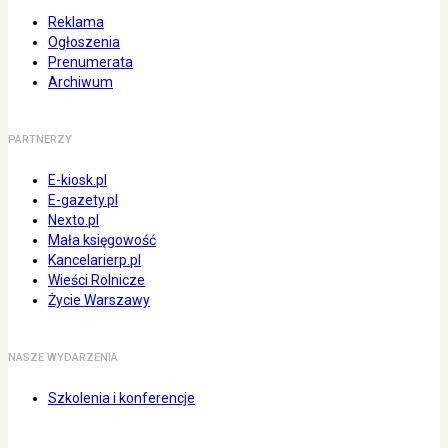
Reklama
Ogłoszenia
Prenumerata
Archiwum
PARTNERZY
E-kiosk.pl
E-gazety.pl
Nexto.pl
Mała księgowość
Kancelarierp.pl
Wieści Rolnicze
Życie Warszawy
NASZE WYDARZENIA
Szkolenia i konferencje