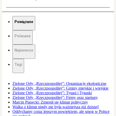
Powiązane
Polecane
Najnowsze
Tagi
Zielone Orły „Rzeczpospolitej”: Organizacje ekologiczne
Zielone Orły „Rzeczpospolitej”: Gminy miejskie i wiejskie
Zielone Orły „Rzeczpospolitej”: Tytani i Tytanki
Zielone Orły „Rzeczpospolitej”: Firmy oraz startupy
Marcin Piasecki: Zmienił się klimat polityczny
Walka o klimat nigdy nie była ważniejsza niż dzisiaj!
Oddychamy coraz lepszym powietrzem, ale smog w Polsce