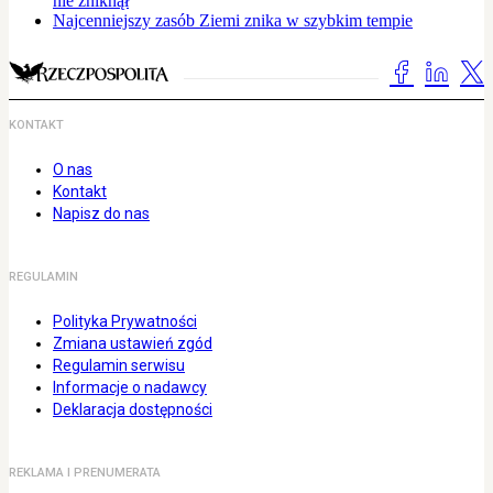
nie zniknął
Najcenniejszy zasób Ziemi znika w szybkim tempie
KONTAKT
O nas
Kontakt
Napisz do nas
REGULAMIN
Polityka Prywatności
Zmiana ustawień zgód
Regulamin serwisu
Informacje o nadawcy
Deklaracja dostępności
REKLAMA I PRENUMERATA