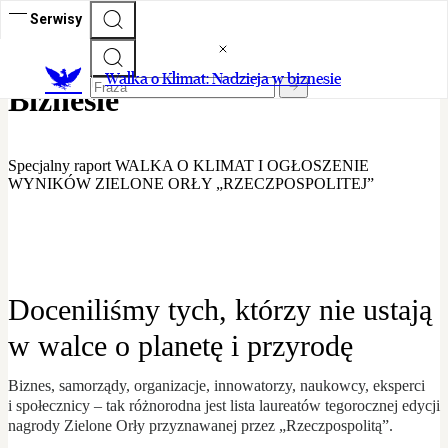
Serwisy
Walka o Klimat - Nadzieja w
Walka o Klimat: Nadzieja w biznesie
Biznesie
Specjalny raport WALKA O KLIMAT I OGŁOSZENIE
WYNIKÓW ZIELONE ORŁY „RZECZPOSPOLITEJ”
Doceniliśmy tych, którzy nie ustają
w walce o planetę i przyrodę
Biznes, samorządy, organizacje, innowatorzy, naukowcy, eksperci
i społecznicy – tak różnorodna jest lista laureatów tegorocznej edycji
nagrody Zielone Orły przyznawanej przez „Rzeczpospolitą”.