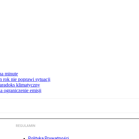
na minutę
 rok nie poprawi sytuacji
 Paradoks klimatyczny
a ograniczenie emisji
REGULAMIN
Polityka Prywatności