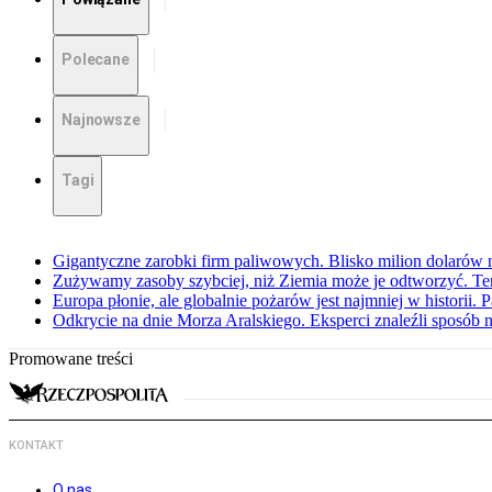
Polecane
Najnowsze
Tagi
Gigantyczne zarobki firm paliwowych. Blisko milion dolarów 
Zużywamy zasoby szybciej, niż Ziemia może je odtworzyć. Ten
Europa płonie, ale globalnie pożarów jest najmniej w historii.
Odkrycie na dnie Morza Aralskiego. Eksperci znaleźli sposób n
Promowane treści
KONTAKT
O nas