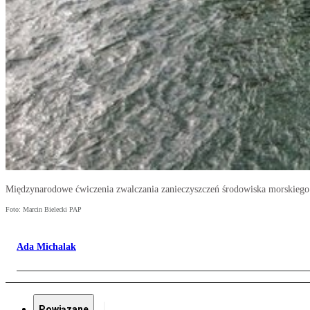
Międzynarodowe ćwiczenia zwalczania zanieczyszczeń środowiska morskieg
Foto: Marcin Bielecki PAP
Ada Michalak
Powiązane