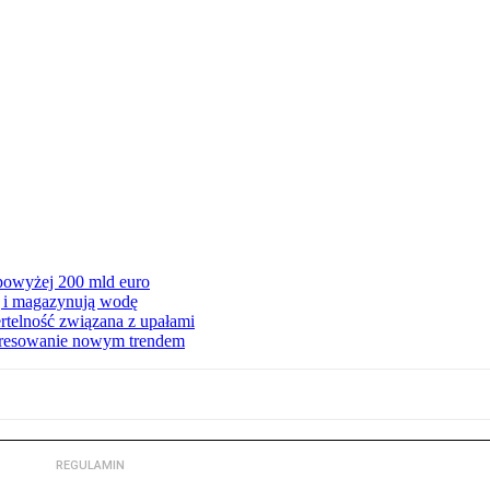
 powyżej 200 mld euro
ą i magazynują wodę
rtelność związana z upałami
teresowanie nowym trendem
REGULAMIN