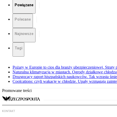
Powiązane
Polecane
Najnowsze
Tagi
Pożary w Europie to cios dla branży ubezpieczeniowej. Straty
Naturalna klimatyzacja w miastach. Ogrody działkowe chłodz
Druzgocący raport hiszpańskich naukowców. Tak wzrasta śmie
Coolcations: czyli wakacje w chłodzie. Upały wzmagają zain
Promowane treści
KONTAKT