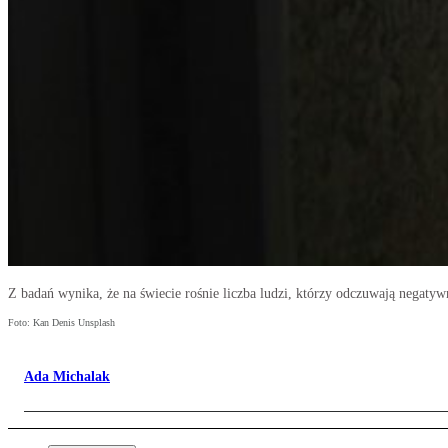
Z badań wynika, że na świecie rośnie liczba ludzi, którzy odczuwają negatywn
Foto: Kan Denis Unsplash
Ada Michalak