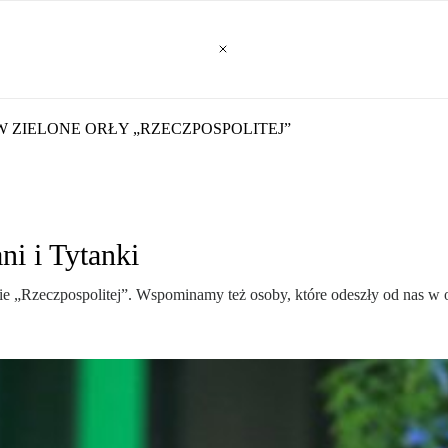
znesie
KÓW ZIELONE ORŁY „RZECZPOSPOLITEJ”
ni i Tytanki
 „Rzeczpospolitej”. Wspominamy też osoby, które odeszły od nas w os