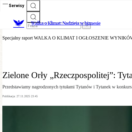
Serwisy
Walka o Klimat - Nadzieja w Bi
Walka o Klimat: Nadzieja w biznesie
Specjalny raport WALKA O KLIMAT I OGŁOSZENIE WYNI
Zielone Orły „Rzeczpospolitej”: Tyta
Przedstawiamy nagrodzonych tytułami Tytanów i Tytanek w konkursie
Publikacja:
27.11.2025 23:45