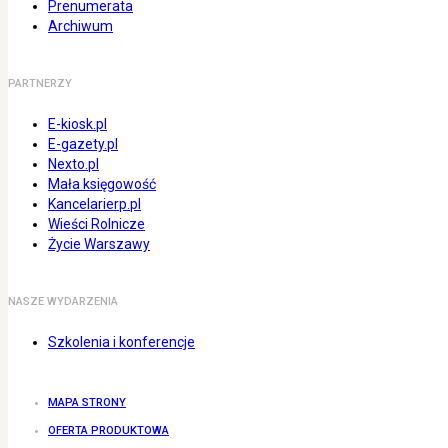
Prenumerata
Archiwum
PARTNERZY
E-kiosk.pl
E-gazety.pl
Nexto.pl
Mała księgowość
Kancelarierp.pl
Wieści Rolnicze
Życie Warszawy
NASZE WYDARZENIA
Szkolenia i konferencje
MAPA STRONY
OFERTA PRODUKTOWA