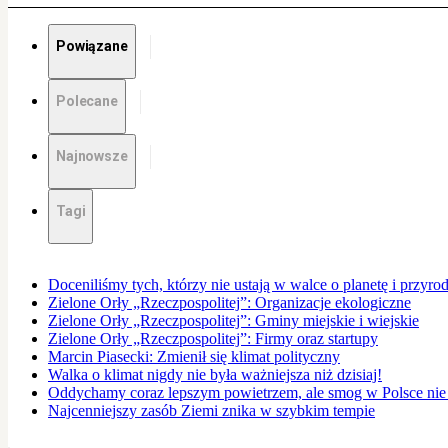
Powiązane
Polecane
Najnowsze
Tagi
Doceniliśmy tych, którzy nie ustają w walce o planetę i przyro
Zielone Orły „Rzeczpospolitej”: Organizacje ekologiczne
Zielone Orły „Rzeczpospolitej”: Gminy miejskie i wiejskie
Zielone Orły „Rzeczpospolitej”: Firmy oraz startupy
Marcin Piasecki: Zmienił się klimat polityczny
Walka o klimat nigdy nie była ważniejsza niż dzisiaj!
Oddychamy coraz lepszym powietrzem, ale smog w Polsce nie 
Najcenniejszy zasób Ziemi znika w szybkim tempie