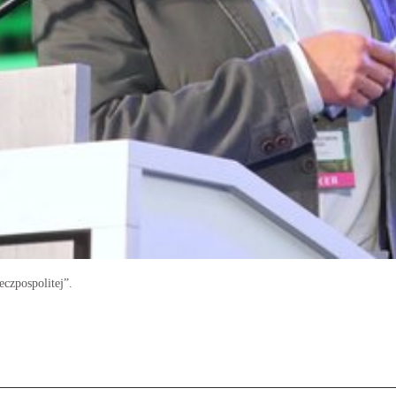
czpospolitej”.