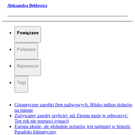
Aleksandra Bełdowicz
Powiązane
Polecane
Najnowsze
Tagi
Gigantyczne zarobki firm paliwowych. Blisko milion dolarów
na minutę
Zużywamy zasoby szybciej, niż Ziemia może je odtworzyć.
Ten rok nie poprawi sytuacji
Europa płonie, ale globalnie pożarów jest najmniej w historii.
Paradoks klimatyczny