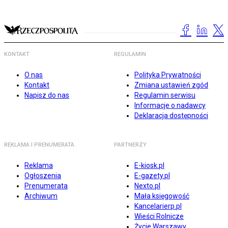
KONTAKT
REGULAMIN
O nas
Polityka Prywatności
Kontakt
Zmiana ustawień zgód
Napisz do nas
Regulamin serwisu
Informacje o nadawcy
Deklaracja dostępności
REKLAMA I PRENUMERATA
PARTNERZY
Reklama
E-kiosk.pl
Ogłoszenia
E-gazety.pl
Prenumerata
Nexto.pl
Archiwum
Mała księgowość
Kancelarierp.pl
Wieści Rolnicze
Życie Warszawy