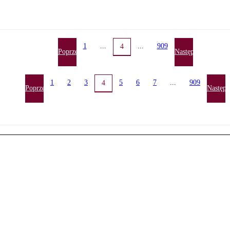
1
...
...
909
4
Poprzednia
Następna
1
2
3
5
6
7
...
909
4
Poprzednia
Następn