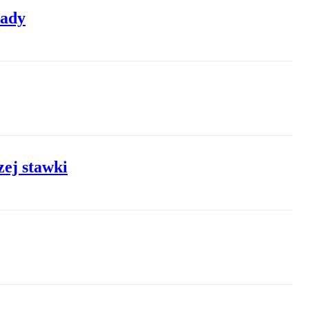
pady
zej stawki