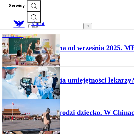
Serwisy
K
limat
NAUCZYCIELE
Edukacja zdrowotna od września 2025. MEN
TECHNOLOGIE
AI osłabia umiejętności lekarzy
TECHNOLOGIE
Robot urodzi dziecko. W China
NA TALERZU