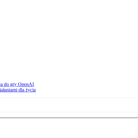
ąga do gry OpenAI
ałaniami dla życia