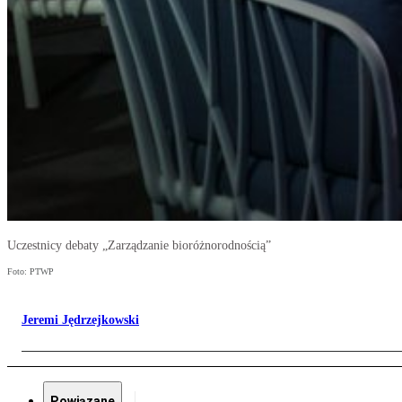
Uczestnicy debaty „Zarządzanie bioróżnorodnością”
Foto: PTWP
Jeremi Jędrzejkowski
Powiązane