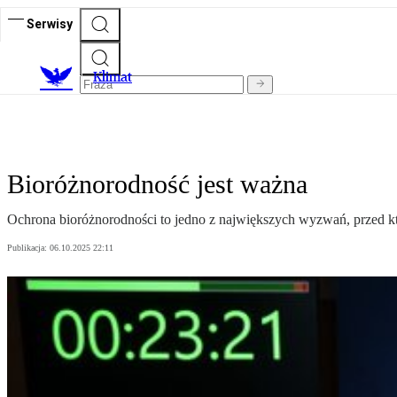
Serwisy
K
limat
Bioróżnorodność jest ważna
Ochrona bioróżnorodności to jedno z największych wyzwań, przed któr
Publikacja:
06.10.2025 22:11