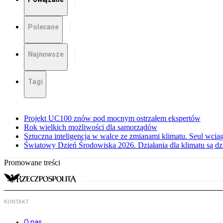
Polecane
Najnowsze
Tagi
Projekt UC100 znów pod mocnym ostrzałem ekspertów
Rok wielkich możliwości dla samorządów
Sztuczna inteligencja w walce ze zmianami klimatu. Seul wci
Światowy Dzień Środowiska 2026. Działania dla klimatu są dzi
Promowane treści
KONTAKT
O nas