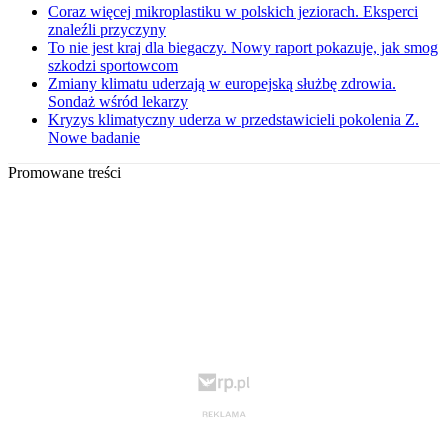
Coraz więcej mikroplastiku w polskich jeziorach. Eksperci
znaleźli przyczyny
To nie jest kraj dla biegaczy. Nowy raport pokazuje, jak smog
szkodzi sportowcom
Zmiany klimatu uderzają w europejską służbę zdrowia.
Sondaż wśród lekarzy
Kryzys klimatyczny uderza w przedstawicieli pokolenia Z.
Nowe badanie
Promowane treści