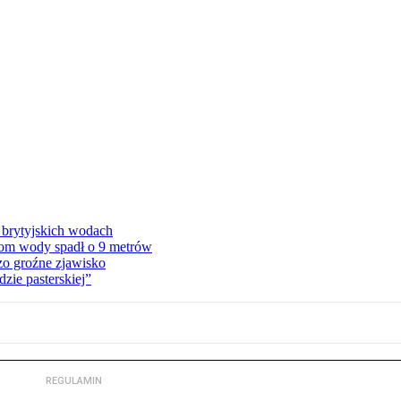
 brytyjskich wodach
ziom wody spadł o 9 metrów
zo groźne zjawisko
zie pasterskiej”
REGULAMIN