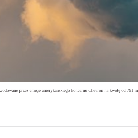
owodowane przez emisje amerykańskiego koncernu Chevron na kwotę od 791 mld