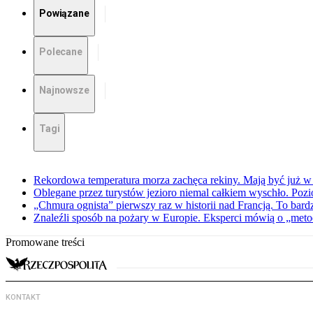
Powiązane
Polecane
Najnowsze
Tagi
Rekordowa temperatura morza zachęca rekiny. Mają być już w
Oblegane przez turystów jezioro niemal całkiem wyschło. Po
„Chmura ognista” pierwszy raz w historii nad Francją. To bard
Znaleźli sposób na pożary w Europie. Eksperci mówią o „metod
Promowane treści
KONTAKT