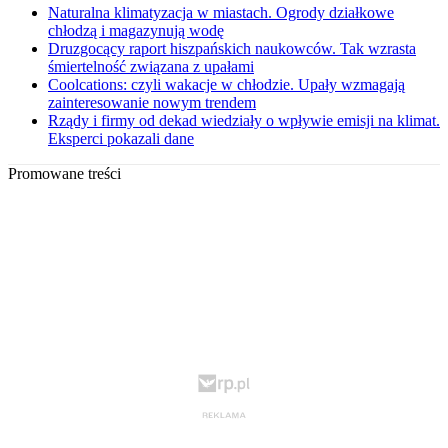
Naturalna klimatyzacja w miastach. Ogrody działkowe
chłodzą i magazynują wodę
Druzgocący raport hiszpańskich naukowców. Tak wzrasta
śmiertelność związana z upałami
Coolcations: czyli wakacje w chłodzie. Upały wzmagają
zainteresowanie nowym trendem
Rządy i firmy od dekad wiedziały o wpływie emisji na klimat.
Eksperci pokazali dane
Promowane treści