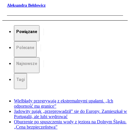
Aleksandra Bełdowicz
Powiązane
Polecane
Najnowsze
Tagi
Wielbłądy przegrywają z ekstremalnymi upałami. „Ich
odporność ma granice”
Jadowity pająk „przeprowadził” się do Europy. Zamieszkał w
Portugalii, ale lubi wędrować
Oburzenie po spuszczeniu wody z jeziora na Dolnym Śląsku.
„Cena bezpieczeństwa”