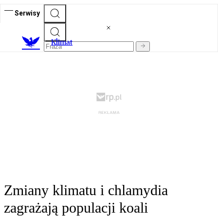
Serwisy
K
limat
Zmiany klimatu i chlamydia
zagrażają populacji koali