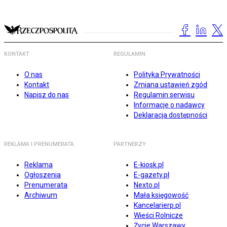
KONTAKT
REGULAMIN
O nas
Polityka Prywatności
Kontakt
Zmiana ustawień zgód
Napisz do nas
Regulamin serwisu
Informacje o nadawcy
Deklaracja dostępności
REKLAMA I PRENUMERATA
PARTNERZY
Reklama
E-kiosk.pl
Ogłoszenia
E-gazety.pl
Prenumerata
Nexto.pl
Archiwum
Mała księgowość
Kancelarierp.pl
Wieści Rolnicze
Życie Warszawy