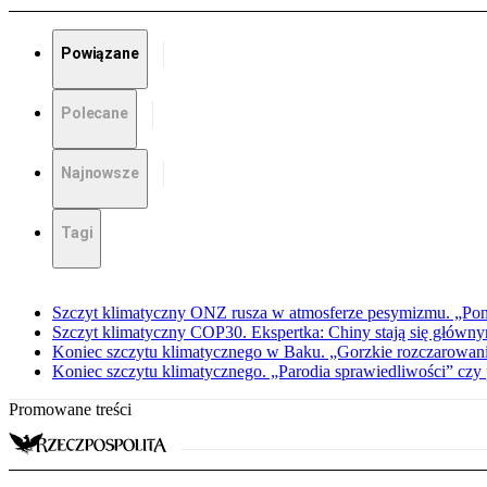
Powiązane
Polecane
Najnowsze
Tagi
Szczyt klimatyczny ONZ rusza w atmosferze pesymizmu. „Pon
Szczyt klimatyczny COP30. Ekspertka: Chiny stają się głów
Koniec szczytu klimatycznego w Baku. „Gorzkie rozczarowanie
Koniec szczytu klimatycznego. „Parodia sprawiedliwości” czy
Promowane treści