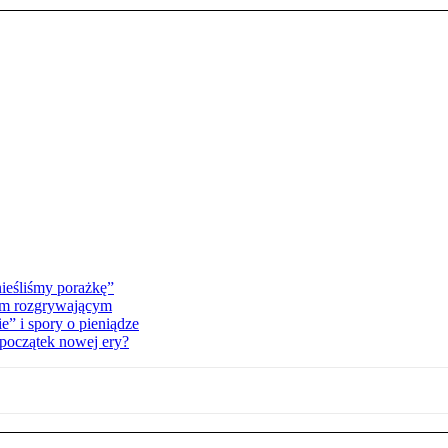
ieśliśmy porażkę”
nym rozgrywającym
” i spory o pieniądze
 początek nowej ery?