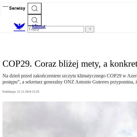
Serwisy
K
limat
COP29. Coraz bliżej mety, a konkre
Na dzień przed zakończeniem szczytu klimatycznego COP29 w Azerb
postępu”, a sekretarz generalny ONZ Antonio Guterres przypomina, ż
Publikacja:
21.11.2024 15:33