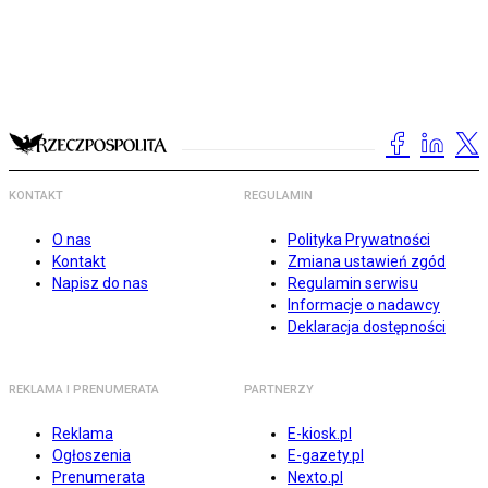
KONTAKT
REGULAMIN
O nas
Polityka Prywatności
Kontakt
Zmiana ustawień zgód
Napisz do nas
Regulamin serwisu
Informacje o nadawcy
Deklaracja dostępności
REKLAMA I PRENUMERATA
PARTNERZY
Reklama
E-kiosk.pl
Ogłoszenia
E-gazety.pl
Prenumerata
Nexto.pl