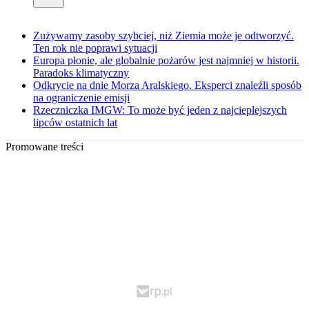
Zużywamy zasoby szybciej, niż Ziemia może je odtworzyć.
Ten rok nie poprawi sytuacji
Europa płonie, ale globalnie pożarów jest najmniej w historii.
Paradoks klimatyczny
Odkrycie na dnie Morza Aralskiego. Eksperci znaleźli sposób
na ograniczenie emisji
Rzeczniczka IMGW: To może być jeden z najcieplejszych
lipców ostatnich lat
Promowane treści