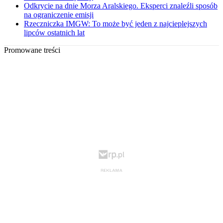
Odkrycie na dnie Morza Aralskiego. Eksperci znaleźli sposób
na ograniczenie emisji
Rzeczniczka IMGW: To może być jeden z najcieplejszych
lipców ostatnich lat
Promowane treści