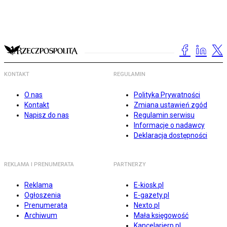
KONTAKT
REGULAMIN
O nas
Polityka Prywatności
Kontakt
Zmiana ustawień zgód
Napisz do nas
Regulamin serwisu
Informacje o nadawcy
Deklaracja dostępności
REKLAMA I PRENUMERATA
PARTNERZY
Reklama
E-kiosk.pl
Ogłoszenia
E-gazety.pl
Prenumerata
Nexto.pl
Archiwum
Mała księgowość
Kancelarierp.pl