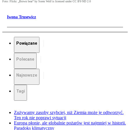
Foto: Flickr. „Brown bear” by Soren Wolf is licensed under CC BY-ND 2.0
Iwona Trusewicz
Powiązane
Polecane
Najnowsze
Tagi
Zużywamy zasoby szybciej, niż Ziemia może je odtworzyć.
Ten rok nie poprawi sytuacji
Europa płonie, ale globalnie pożarów jest najmniej w historii.
Paradoks klimatyczny