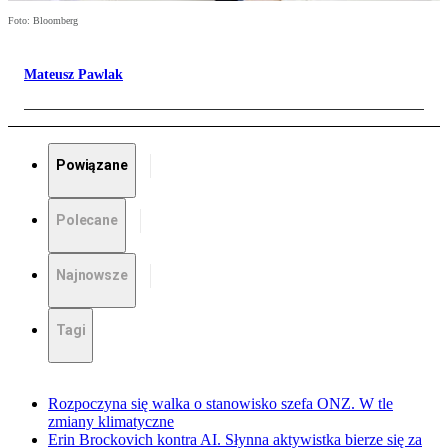
Foto: Bloomberg
Mateusz Pawlak
Powiązane
Polecane
Najnowsze
Tagi
Rozpoczyna się walka o stanowisko szefa ONZ. W tle
zmiany klimatyczne
Erin Brockovich kontra AI. Słynna aktywistka bierze się za