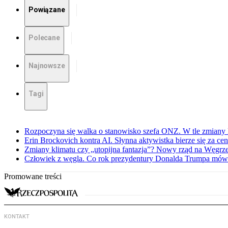
Powiązane
Polecane
Najnowsze
Tagi
Rozpoczyna się walka o stanowisko szefa ONZ. W tle zmiany 
Erin Brockovich kontra AI. Słynna aktywistka bierze się za ce
Zmiany klimatu czy „utopijna fantazja”? Nowy rząd na Węgr
Człowiek z węgla. Co rok prezydentury Donalda Trumpa mówi
Promowane treści
KONTAKT