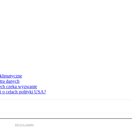
klimatyczne
ntra danych
zech czeka wyzwanie
 o celach polityki USA?
REGULAMIN