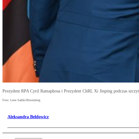
Prezydent RPA Cyril Ramaphosa i Prezydent ChRL Xi Jinping podczas szcz
Foto: Leon Sadiki/Bloomberg
Aleksandra Bełdowicz