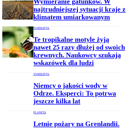
Wymieranie gatunków. W
najtrudniejszej sytuacji kraje z
klimatem umiarkowanym
ZWIERZĘTA
Te tropikalne motyle żyją
nawet 25 razy dłużej od swoich
krewnych. Naukowcy szukają
wskazówek dla ludzi
ZWIERZĘTA
Niemcy o jakości wody w
Odrze. Eksperci: To potrwa
jeszcze kilka lat
PLANETA
Letnie pożary na Grenlandii.