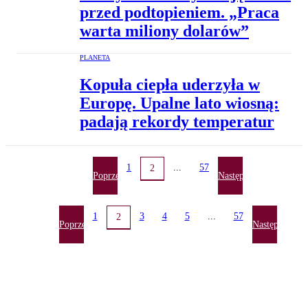
przed podtopieniem. „Praca
warta miliony dolarów”
PLANETA
Kopuła ciepła uderzyła w
Europę. Upalne lato wiosną:
padają rekordy temperatur
1
...
57
2
Poprzednia
Następna
1
3
4
5
...
57
2
Poprzednia
Następna