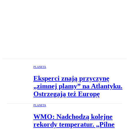
PLANETA
Eksperci znają przyczynę
„zimnej plamy” na Atlantyku.
Ostrzegają też Europę
PLANETA
WMO: Nadchodzą kolejne
rekordy temperatur. „Pilne