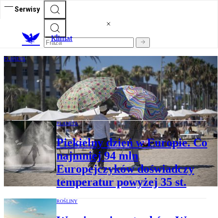
Serwisy
K
limat
PLANETA
Fala upałów w Europie. Eksperci o
zjawisku, które dodatkowo podnosi
temperaturę
PLANETA
Piekielny dzień w Europie. Co
najmniej 94 mln
Europejczyków doświadczy
temperatur powyżej 35 st.
ROŚLINY