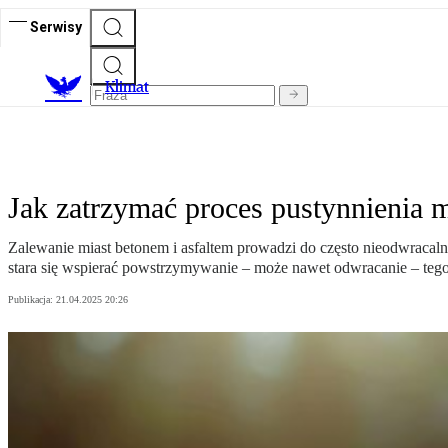
Serwisy
K
limat
Jak zatrzymać proces pustynnienia
Zalewanie miast betonem i asfaltem prowadzi do często nieodwracaln
stara się wspierać powstrzymywanie – może nawet odwracanie – tego
Publikacja:
21.04.2025 20:26