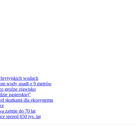
 brytyjskich wodach
ziom wody spadł o 9 metrów
zo groźne zjawisko
zie pasterskiej”
ed skutkami dla ekosystemu
ce
a zajmie do 70 lat
e sprzed 650 tys. lat