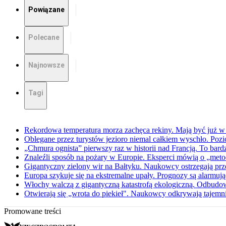
Powiązane
Polecane
Najnowsze
Tagi
Rekordowa temperatura morza zachęca rekiny. Mają być już w
Oblegane przez turystów jezioro niemal całkiem wyschło. Po
„Chmura ognista” pierwszy raz w historii nad Francją. To bard
Znaleźli sposób na pożary w Europie. Eksperci mówią o „metod
Gigantyczny zielony wir na Bałtyku. Naukowcy ostrzegają prz
Europa szykuje się na ekstremalne upały. Prognozy są alarmują
Włochy walczą z gigantyczną katastrofą ekologiczną. Odbudow
Otwierają się „wrota do piekieł". Naukowcy odkrywają tajemnic
Promowane treści