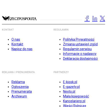
KONTAKT
REGULAMIN
O nas
Polityka Prywatności
Kontakt
Zmiana ustawień zgód
Napisz do nas
Regulamin serwisu
Informacje o nadawcy
Deklaracja dostępności
REKLAMA I PRENUMERATA
PARTNERZY
Reklama
E-kiosk.pl
Ogłoszenia
E-gazety.pl
Prenumerata
Nexto.pl
Archiwum
Mała księgowość
Kancelarierp.pl
Wieści Rolnicze