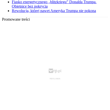
Fiasko energetycznego „blitzkriegu” Donalda Trumpa.
Obietnice bez pokrycia
Rewolucja, której nawet Ameryka Trumpa nie pokona
Promowane treści