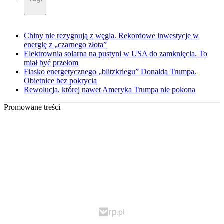
Chiny nie rezygnują z węgla. Rekordowe inwestycje w
energię z „czarnego złota”
Elektrownia solarna na pustyni w USA do zamknięcia. To
miał być przełom
Fiasko energetycznego „blitzkriegu” Donalda Trumpa.
Obietnice bez pokrycia
Rewolucja, której nawet Ameryka Trumpa nie pokona
Promowane treści