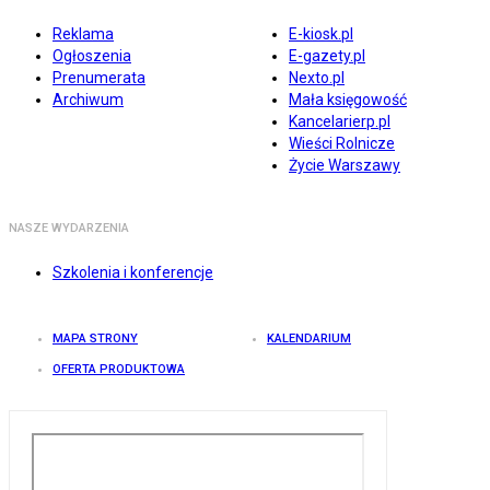
Reklama
E-kiosk.pl
Ogłoszenia
E-gazety.pl
Prenumerata
Nexto.pl
Archiwum
Mała księgowość
Kancelarierp.pl
Wieści Rolnicze
Życie Warszawy
NASZE WYDARZENIA
Szkolenia i konferencje
MAPA STRONY
KALENDARIUM
OFERTA PRODUKTOWA