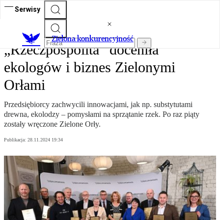
Serwisy
Zielona konkurencyjność
„Rzeczpospolita” doceniła
ekologów i biznes Zielonymi
Orłami
Przedsiębiorcy zachwycili innowacjami, jak np. substytutami
drewna, ekolodzy – pomysłami na sprzątanie rzek. Po raz piąty
zostały wręczone Zielone Orły.
Publikacja:
28.11.2024 19:34