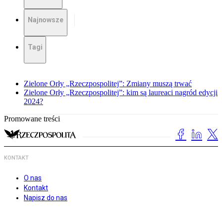
Najnowsze
Tagi
Zielone Orły „Rzeczpospolitej”: Zmiany muszą trwać
Zielone Orły „Rzeczpospolitej”: kim są laureaci nagród edycji
2024?
Promowane treści
KONTAKT
O nas
Kontakt
Napisz do nas