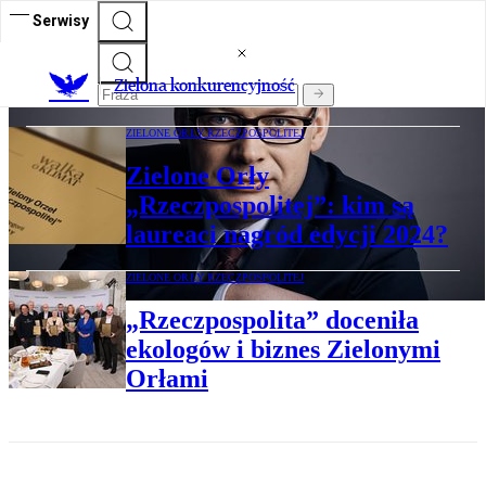
ZIELONE ORŁY RZECZPOSPOLITEJ
Serwisy
Zielone Orły „Rzeczpospolitej”: Zmiany
muszą trwać
Zielona konkurencyjność
ZIELONE ORŁY RZECZPOSPOLITEJ
Zielone Orły
„Rzeczpospolitej”: kim są
laureaci nagród edycji 2024?
ZIELONE ORŁY RZECZPOSPOLITEJ
„Rzeczpospolita” doceniła
ekologów i biznes Zielonymi
Orłami