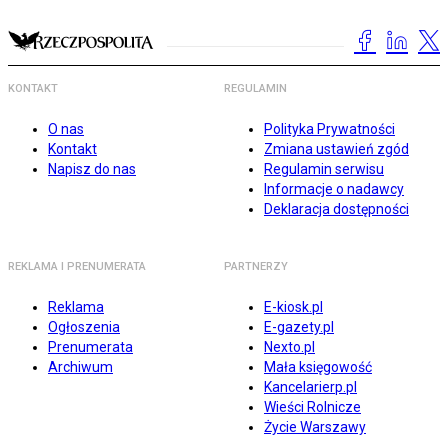
KONTAKT
REGULAMIN
O nas
Polityka Prywatności
Kontakt
Zmiana ustawień zgód
Napisz do nas
Regulamin serwisu
Informacje o nadawcy
Deklaracja dostępności
REKLAMA I PRENUMERATA
PARTNERZY
Reklama
E-kiosk.pl
Ogłoszenia
E-gazety.pl
Prenumerata
Nexto.pl
Archiwum
Mała księgowość
Kancelarierp.pl
Wieści Rolnicze
Życie Warszawy