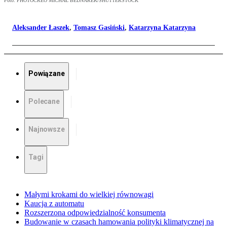
Foto: PHOTOCREO MICHAŁ BEDNAREK/SHUTTERSTOCK
Aleksander Łaszek
,
Tomasz Gasiński
,
Katarzyna Katarzyna
Powiązane
Polecane
Najnowsze
Tagi
Małymi krokami do wielkiej równowagi
Kaucja z automatu
Rozszerzona odpowiedzialność konsumenta
Budowanie w czasach hamowania polityki klimatycznej na