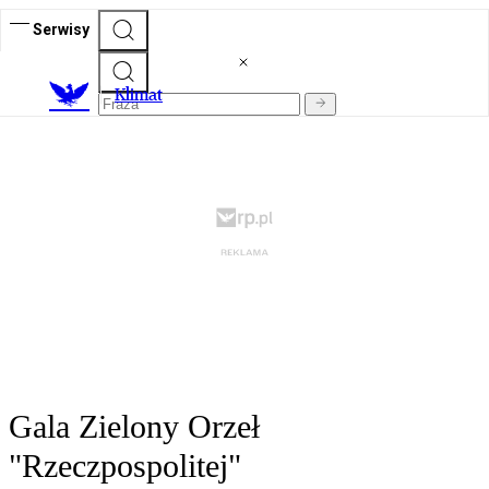
Serwisy
K
limat
Gala Zielony Orzeł
"Rzeczpospolitej"