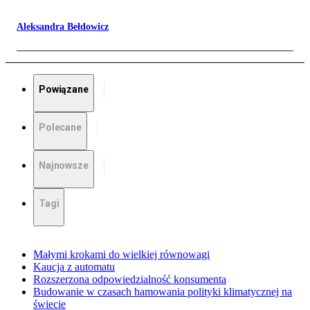
Aleksandra Bełdowicz
Powiązane
Polecane
Najnowsze
Tagi
Małymi krokami do wielkiej równowagi
Kaucja z automatu
Rozszerzona odpowiedzialność konsumenta
Budowanie w czasach hamowania polityki klimatycznej na
świecie