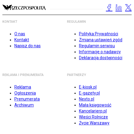
KONTAKT
REGULAMIN
O nas
Polityka Prywatności
Kontakt
Zmiana ustawień zgód
Napisz do nas
Regulamin serwisu
Informacje o nadawcy
Deklaracja dostępności
REKLAMA I PRENUMERATA
PARTNERZY
Reklama
E-kiosk.pl
Ogłoszenia
E-gazety.pl
Prenumerata
Nexto.pl
Archiwum
Mała księgowość
Kancelarierp.pl
Wieści Rolnicze
Życie Warszawy